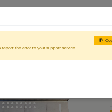
0
uches
Débutants
Recherchez
Nous contacter
 Dt5
Cop
report the error to your support service.