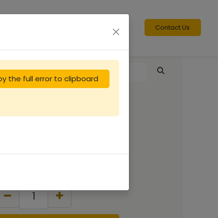
Contact Us
y the full error to clipboard
Réduction entrée
ruchette Dt5
0.92
€