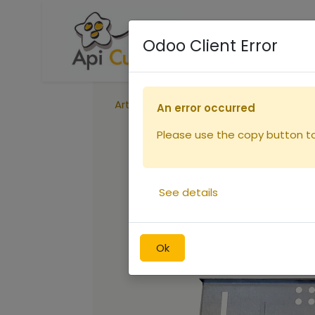
Accueil
Boutique
R
Odoo Client Error
Articles
Réduction entrée ruchette
An error occurred
Please use the copy button to 
See details
Ok