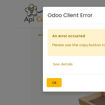
Accueil
Boutique
R
Odoo Client Error
Articles
Nourrisseur Dt 5 Stuparul
An error occurred
Please use the copy button to 
See details
Ok