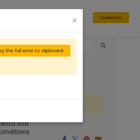
Contact Us
y the full error to clipboard
Nourrisseur Dt 5
Stuparul
This product is no longer available.
Terms and
Conditions