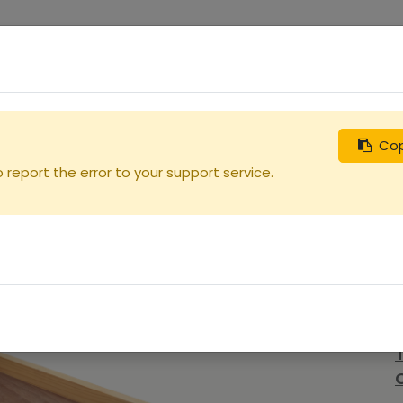
0
uches
Débutants
Recherchez
Nous contacter
Cop
report the error to your support service.