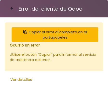
Error del cliente de Odoo
Contáctenos
Copiar el error al completo en el
Hausses
portapapeles
Ocurrió un error
Utilice el botón "Copiar" para informar al servicio
de asistencia del error.
Ver detalles
Hausse Dt10 Crémaillères
CRYPTO
Hausse Dadant 10 peinte