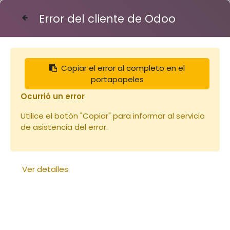
Error del cliente de Odoo
Contáctenos
Copiar el error al completo en el
Articles
Grille à reine Nicotplast Dadant 12
portapapeles
Ocurrió un error
Utilice el botón "Copiar" para informar al servicio
de asistencia del error.
Ver detalles