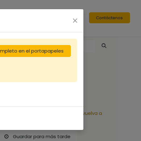
Contáctenos
completo en el portapapeles
Voile simple noir
7,92
€
Reciba una notificación cuando vuelva a
estar disponible
Guardar para más tarde