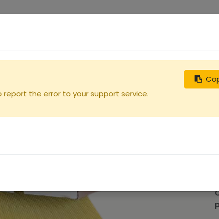
0
uches
Débutants
Recherchez
Nous contacter
Cop
uille
report the error to your support service.
p