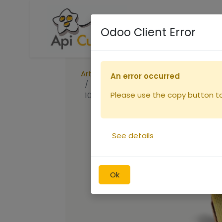
Accueil
Boutique
R
Odoo Client Error
Articles
Ruches
An error occurred
Cire gaufrée alvéoles d'ouvrières fe
Please use the copy button to 
100g (copie)
See details
Ok