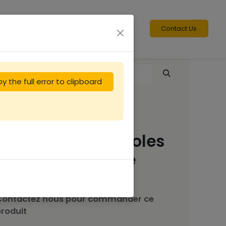
Contact Us
y the full error to clipboard
Cire gaufrée alvéoles
d'ouvrières feuille
100g (copie)
Contactez nous pour commander ce
roduit