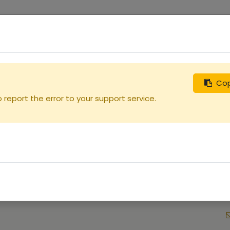
0
uches
Débutants
Recherchez
Nous contacter
Cop
e
report the error to your support service.