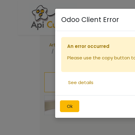
Accueil
Boutique
R
Odoo Client Error
Articles
Ruches
An error occurred
Cadre de hausse avec cire gaufré
Please use the copy button to 
See details
Ok