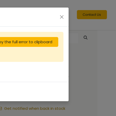
Contact Us
y the full error to clipboard
Cadre de hausse
avec cire gaufrée
3.33
€
Get notified when back in stock