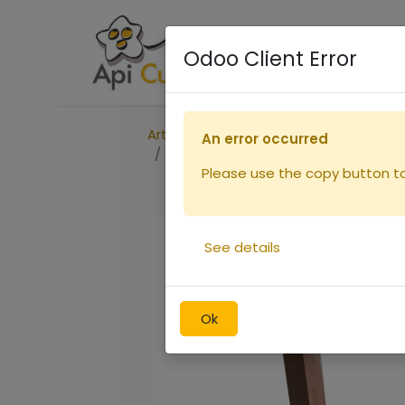
Accueil
Boutique
R
Odoo Client Error
Articles
Ruches
An error occurred
Cadre de corps Dt Hoffman sans fi
Please use the copy button to 
See details
Ok