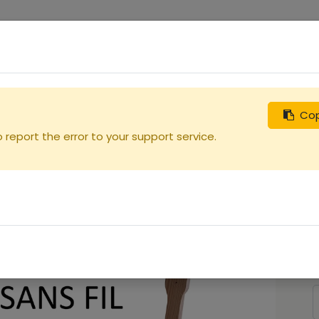
0
uches
Débutants
Recherchez
Nous contacter
Cop
l
report the error to your support service.