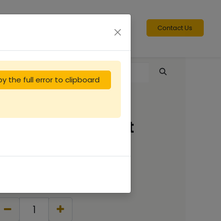
Contact Us
y the full error to clipboard
Cadre de corps Dt
Hoffman sans fil
1.46
€