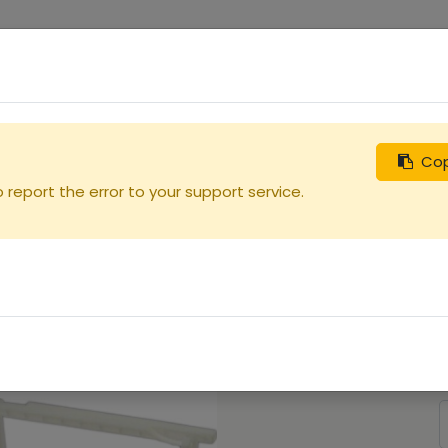
0
uches
Débutants
Recherchez
Nous contacter
Cop
report the error to your support service.