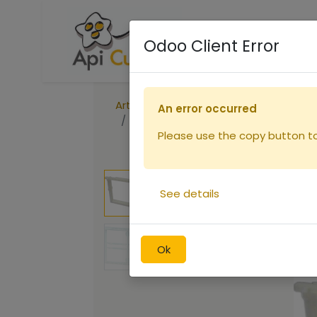
Accueil
Boutique
R
Odoo Client Error
Articles
Ruches
An error occurred
Cadron - 1/2 cadre hausse Dt
Please use the copy button to 
See details
Ok