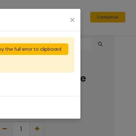
Contact Us
y the full error to clipboard
Cadron - 1/2 cadre
hausse Dt
0.70
€