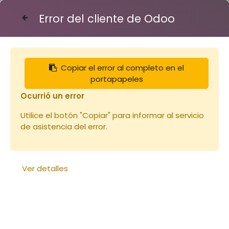
Error del cliente de Odoo
Contáctenos
Copiar el error al completo en el
Ruches
portapapeles
Ocurrió un error
Utilice el botón "Copiar" para informar al servicio
de asistencia del error.
Ver detalles
Hausse Nicot - 10 cadres
Hausse Nicot - 8 cadres