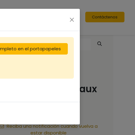
Contáctenos
completo en el portapapeles
Cadre de hausse
Hoffman horizontaux
1,42
€
Reciba una notificación cuando vuelva a
estar disponible