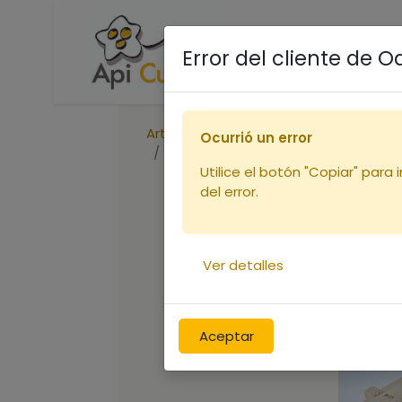
Accueil
Boutique
R
Error del cliente de 
Articles
Ruches
Ocurrió un error
Cadre de hausse Hoffman horizon
Utilice el botón "Copiar" para 
del error.
Ver detalles
Aceptar