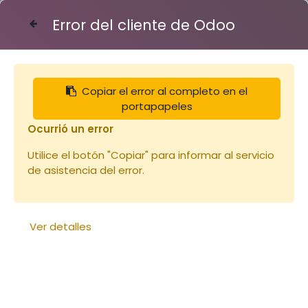
Error del cliente de Odoo
Contáctenos
Copiar el error al completo en el
Articles
Ruches
portapapeles
Cadre de hausse Dt bois DROIT F
Ocurrió un error
Utilice el botón "Copiar" para informar al servicio
de asistencia del error.
Ver detalles