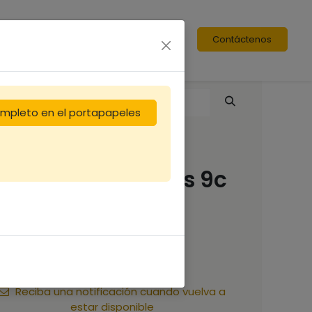
Contáctenos
completo en el portapapeles
Bande intercadres 9c
375mm
0,33
€
Reciba una notificación cuando vuelva a
estar disponible