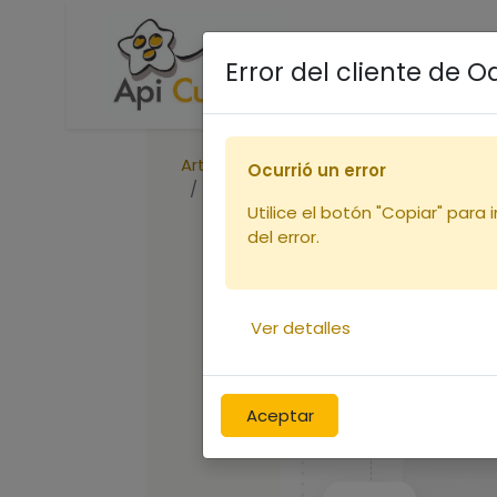
Accueil
Boutique
R
Error del cliente de 
Articles
Ruches
Ocurrió un error
Bande intercadres 9c 375mm
Utilice el botón "Copiar" para 
del error.
Ver detalles
Aceptar