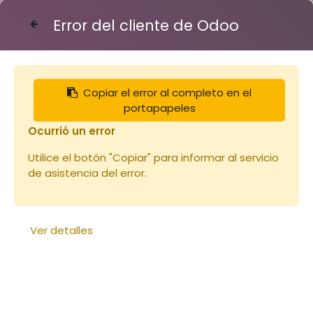
Error del cliente de Odoo
Contáctenos
Copiar el error al completo en el
Articles
Ruches
portapapeles
Planche en paulownia pour hausse
23x170x2200mm (copie)
Ocurrió un error
Utilice el botón "Copiar" para informar al servicio
de asistencia del error.
Ver detalles