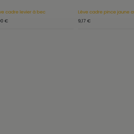
ve cadre levier à bec
Lève cadre pince jaune a
00
€
9,17
€