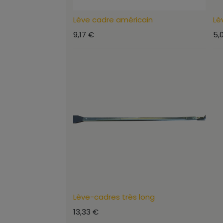
Lève cadre américain
Lè
9,17
€
5,
Lève-cadres très long
13,33
€