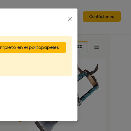
Contáctenos
enar por:
Destacado
completo en el portapapeles