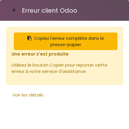
Erreur client Odoo
Contactez-nous
Copiez l'erreur complète dans le
Articles
Ruches
presse-papier
Bois de Paulownia 25cm / Corps Langtroth
(23x250x2000) ~3kg
Une erreur s'est produite
Utilisez le bouton Copier pour reporter cette
erreur à votre service d'assistance.
Voir les détails