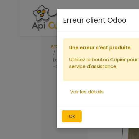
Accueil
Boutique
Ca
Erreur client Odoo
Articles
Ruches
Une erreur s'est produite
Bois de Paulownia 28,5cm / Corps
Utilisez le bouton Copier pour
Langtroth "surélevé." (23x285x2000)
service d'assistance.
~3,85kg
Voir les détails
Ok