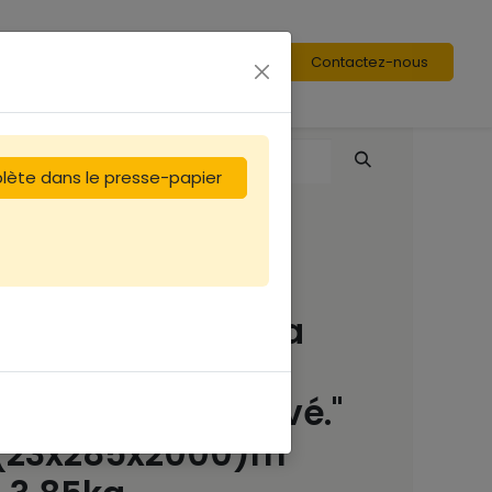
Contactez-nous
plète dans le presse-papier
Bois de Paulownia
28,5cm / Corps
Langtroth "surélevé."
(23x285x2000)m