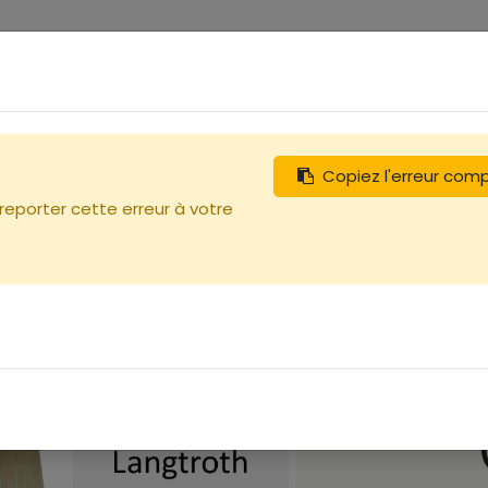
0
tégories
Débutants
Recherchez
Nous contacter
Copiez l'erreur com
 reporter cette erreur à votre
m