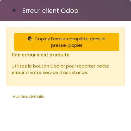
Erreur client Odoo
Contactez-nous
Copiez l'erreur complète dans le
Articles
Coffre trapez pour côté 75*25*40-GA
presse-papier
Une erreur s'est produite
Utilisez le bouton Copier pour reporter cette
erreur à votre service d'assistance.
Voir les détails