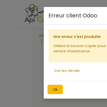
Accueil
Boutique
Ca
Erreur client Odoo
Articles
Une erreur s'est produite
HYPOCRAS " Philtre d'Amour BLANC"
Utilisez le bouton Copier pour
service d'assistance.
Voir les détails
Ok