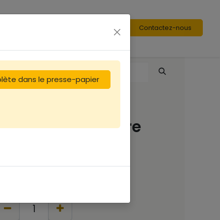
Contactez-nous
plète dans le presse-papier
HYPOCRAS " Philtre
d'Amour BLANC"
11,67
€