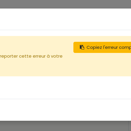
0
tégories
Débutants
Recherchez
Nous contacter
Copiez l'erreur com
 reporter cette erreur à votre