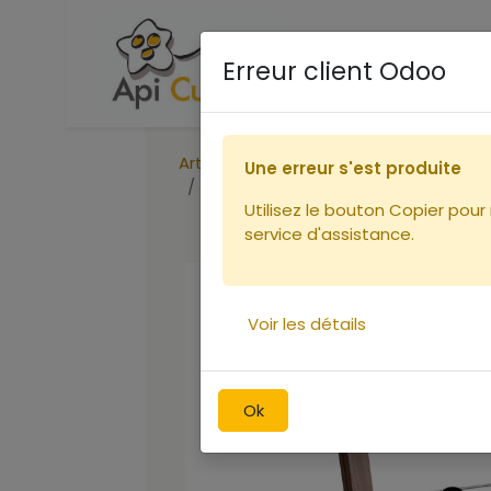
Accueil
Boutique
Ca
Erreur client Odoo
Articles
Ruches
Une erreur s'est produite
Cadre de corps Dt DROIT fil horiz
Utilisez le bouton Copier pour
service d'assistance.
Voir les détails
Ok