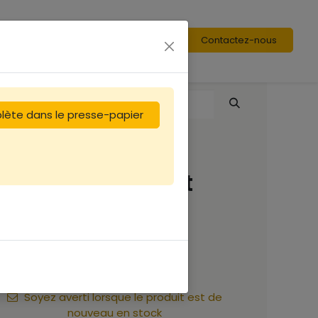
Contactez-nous
plète dans le presse-papier
Cadre de corps Dt
DROIT fil horiz
1,58
€
Soyez averti lorsque le produit est de
nouveau en stock