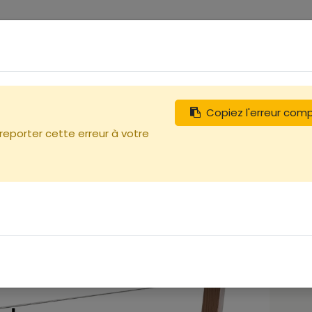
0
tégories
Débutants
Recherchez
Nous contacter
Copiez l'erreur com
 reporter cette erreur à votre