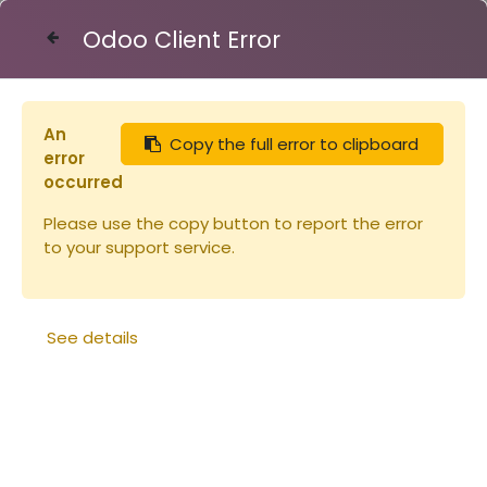
Odoo Client Error
Contact Us
An
Copy the full error to clipboard
Vêtements
error
occurred
Please use the copy button to report the error
to your support service.
Vêtements
See details
Le vêtement pour l'apiculteur est un des composants
essentiels de son équipement. Voile en toile légère, du