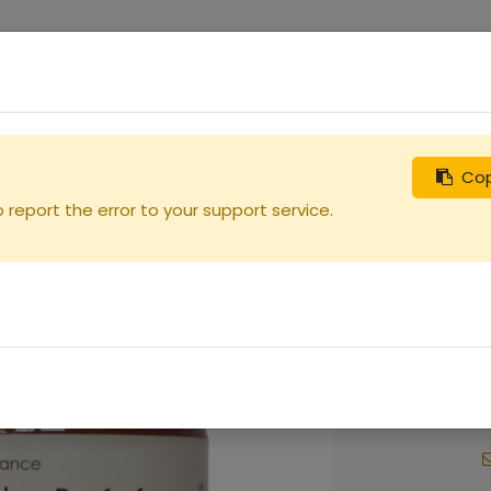
0
uches
Débutants
Recherchez
Nous contacter
50g
Cop
report the error to your support service.