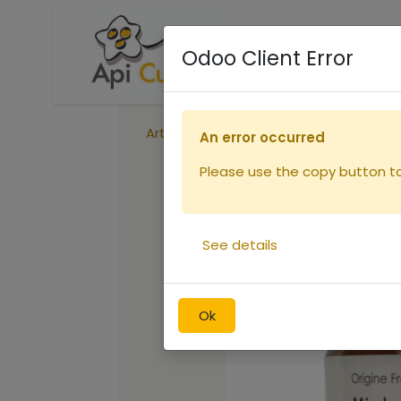
Accueil
Boutique
R
Odoo Client Error
Articles
Miel des Pyrénées - verre 2
An error occurred
Please use the copy button to 
See details
Ok