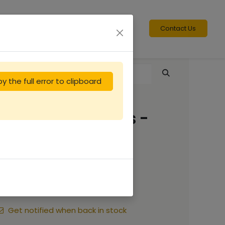
Contact Us
y the full error to clipboard
Miel des Pyrénées -
verre 250g
(18.20 €/kg)
4.55
€
Get notified when back in stock