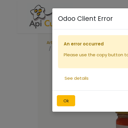
Accueil
Boutique
R
Odoo Client Error
Articles
An error occurred
Miel de TILLEUL des Pyrénées 450g
Please use the copy button to 
See details
Ok