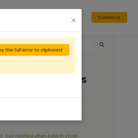
Contact Us
y the full error to clipboard
Miel de TILLEUL des
Pyrénées 450g
(17.91 €/kg)
8.06
€
Get notified when back in stock