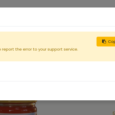
0
uches
Débutants
Recherchez
Nous contacter
Cop
report the error to your support service.