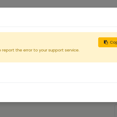
0
uches
Débutants
Recherchez
Nous contacter
Cop
o
report the error to your support service.