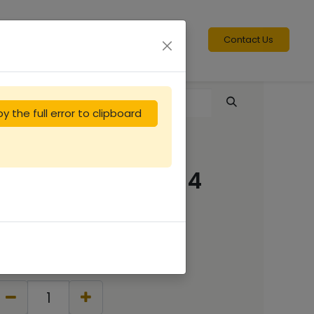
Contact Us
y the full error to clipboard
Extracteur racing 4
cadres Langstro
375.00
€