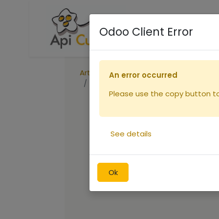
Accueil
Boutique
R
Odoo Client Error
Articles
An error occurred
Extracteur racing 4 cadres Langstr
Please use the copy button to 
See details
Ok