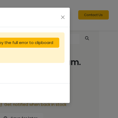
Contact Us
y the full error to clipboard
Défigeur seau diam.
280mm
95.83
€
Get notified when back in stock