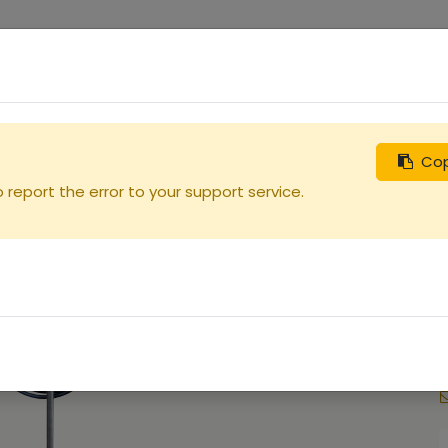
0
uches
Débutants
Recherchez
Nous contacter
m
Cop
report the error to your support service.