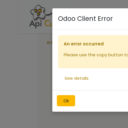
Accueil
Boutique
R
Odoo Client Error
Articles
Défigeur seau diam. 280m
An error occurred
Please use the copy button to 
See details
Ok