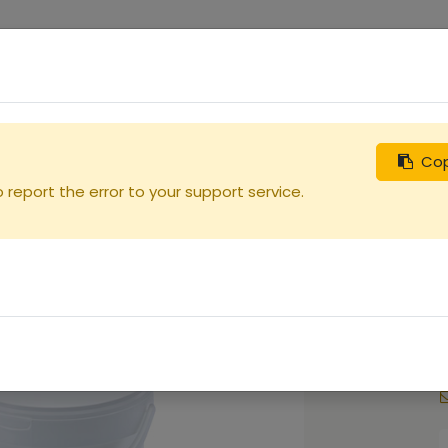
0
uches
Débutants
Recherchez
Nous contacter
Cop
report the error to your support service.