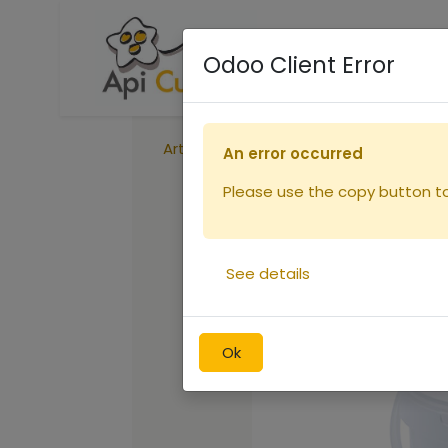
Accueil
Boutique
R
Odoo Client Error
Articles
Seau plastique 15.9l - 20kg
An error occurred
Please use the copy button to 
See details
Ok