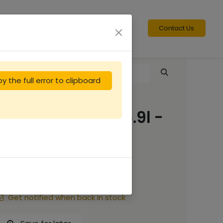
Contact Us
y the full error to clipboard
Seau plastique 15.9l -
20kg
3.33
€
Get notified when back in stock