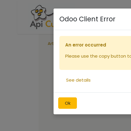
Accueil
Boutique
R
Odoo Client Error
Articles
Réduction d'entrée DT6
An error occurred
Please use the copy button to 
See details
Ok