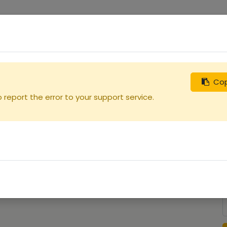
0
uches
Débutants
Recherchez
Nous contacter
Cop
report the error to your support service.