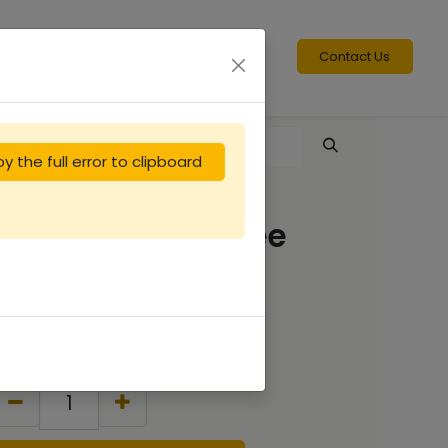
Contact Us
y the full error to clipboard
Réduction d'entrée
DT6
0.92
€