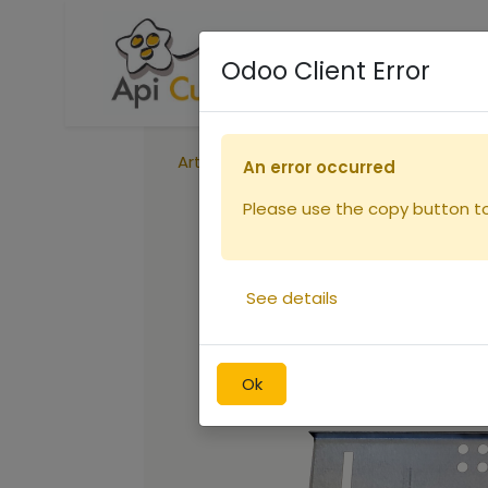
Accueil
Boutique
R
Odoo Client Error
Articles
Réduction entrée ruchette
An error occurred
Please use the copy button to 
See details
Ok