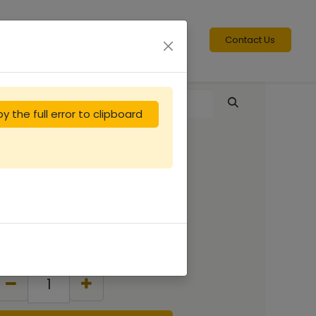
Contact Us
y the full error to clipboard
Réduction entrée
ruchette Dt5
0.92
€