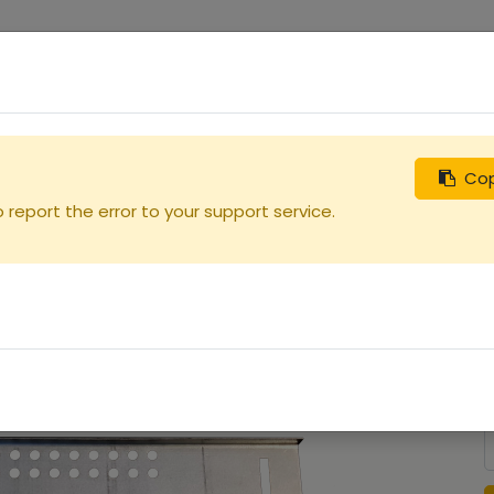
0
uches
Débutants
Recherchez
Nous contacter
 Dt5
Cop
report the error to your support service.