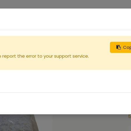
0
uches
Débutants
Recherchez
Nous contacter
Cop
report the error to your support service.