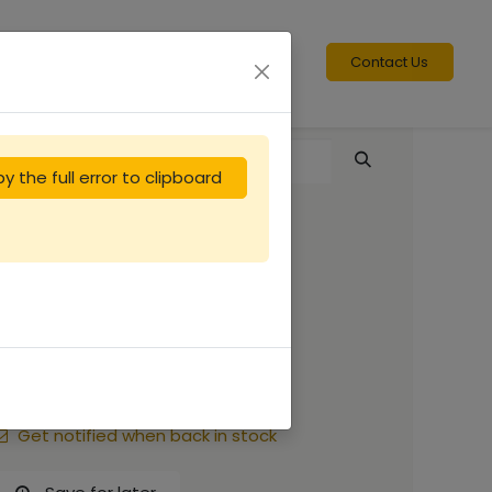
Contact Us
y the full error to clipboard
Isolant ruche 10
cadres
2.92
€
Get notified when back in stock