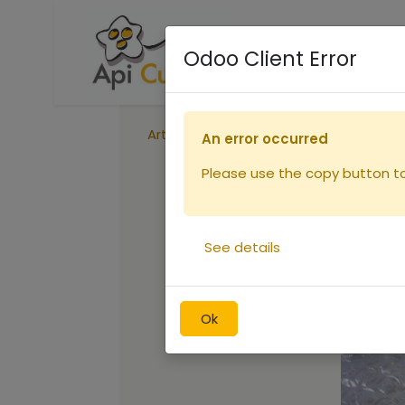
Accueil
Boutique
R
Odoo Client Error
Articles
Isolant ruche 10 cadres
An error occurred
Please use the copy button to 
See details
Ok