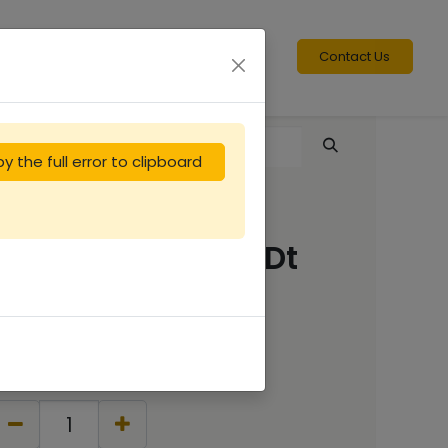
Contact Us
y the full error to clipboard
Cadre de hausse Dt
bois DROIT F
1.25
€