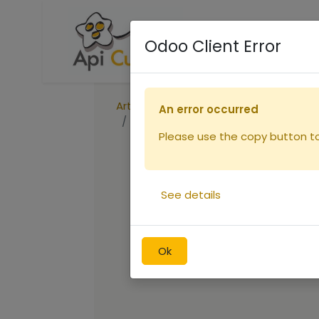
Accueil
Boutique
R
Odoo Client Error
Articles
Cadres
An error occurred
Cadre de hausse Dt bois DROIT F
Please use the copy button to 
See details
Ok