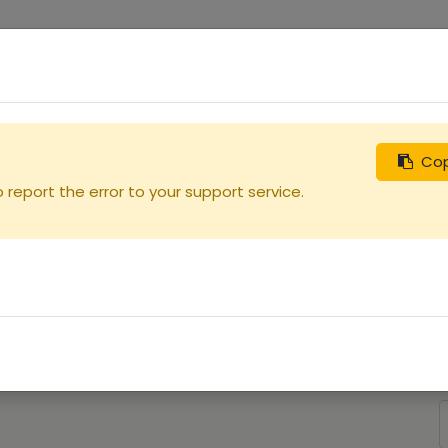
0
uches
Débutants
Recherchez
Nous contacter
Cop
report the error to your support service.