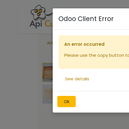
Accueil
Boutique
R
Odoo Client Error
Articles
Partition
An error occurred
Please use the copy button to 
See details
Ok