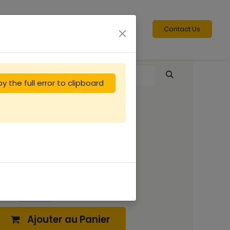
Contact Us
y the full error to clipboard
Partition
4.17
€
Ajouter au Panier