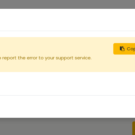
0
uches
Débutants
Recherchez
Nous contacter
Cop
report the error to your support service.