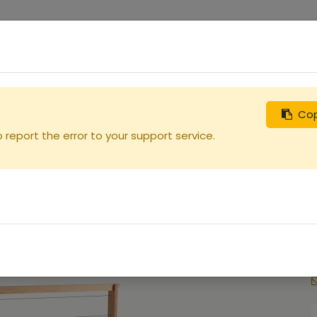
0
uches
Débutants
Recherchez
Nous contacter
Cop
report the error to your support service.