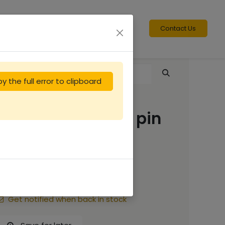
Contact Us
y the full error to clipboard
Cadre Langstroth pin
Flavio
1.50
€
Get notified when back in stock