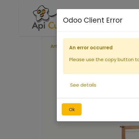
Accueil
Boutique
R
Odoo Client Error
Articles
Cadre Langstroth pin Flavio
An error occurred
Please use the copy button to 
See details
Ok