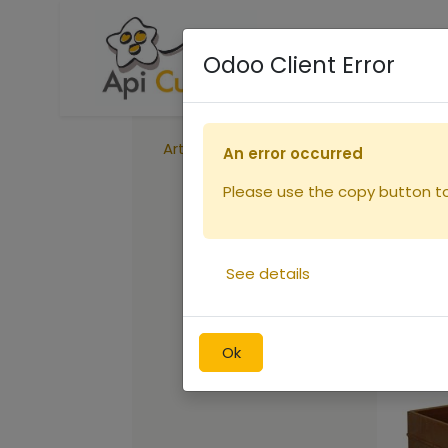
Accueil
Boutique
R
Odoo Client Error
Articles
Corps Nicot DT10 bande liss
An error occurred
Please use the copy button to 
See details
Ok