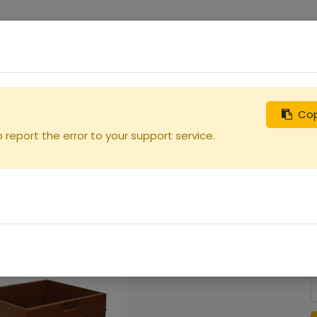
0
uches
Débutants
Recherchez
Nous contacter
e
Cop
report the error to your support service.