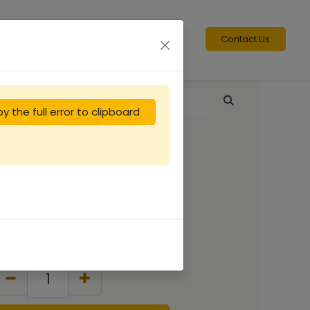
Contact Us
y the full error to clipboard
Corps Nicot DT10
bande lisse
25.83
€