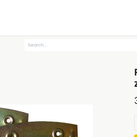
0
uches
Débutants
Recherchez
Nous contacter