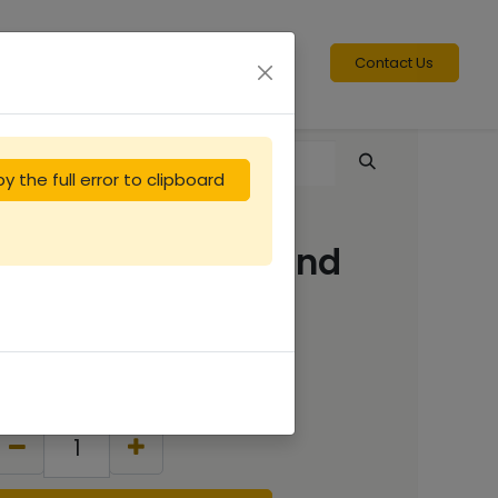
Contact Us
y the full error to clipboard
Enfumoir inox grand
modèle
25.00
€