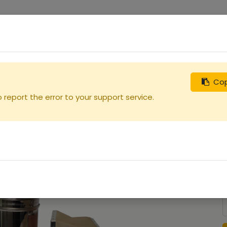
0
uches
Débutants
Recherchez
Nous contacter
Cop
report the error to your support service.