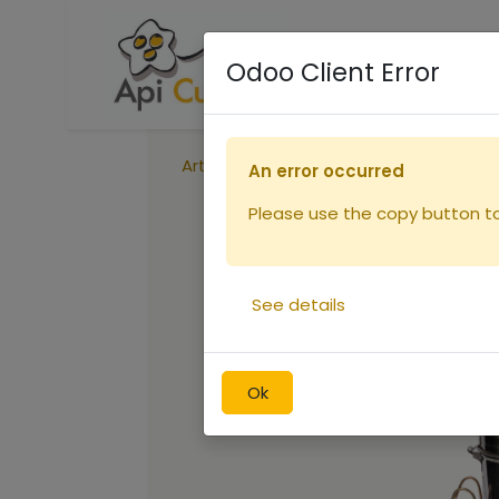
Accueil
Boutique
R
Odoo Client Error
Articles
Enfumoir inox grand modèle
An error occurred
Please use the copy button to 
See details
Ok