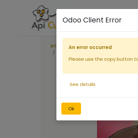
Accueil
Boutique
R
Odoo Client Error
Articles
Récolte
An error occurred
Voile carré coton (copie)
Please use the copy button to 
See details
Ok