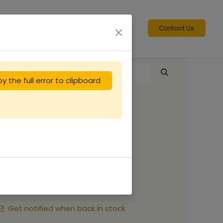
Contact Us
y the full error to clipboard
Voile carré coton
(copie)
17.50
€
Get notified when back in stock