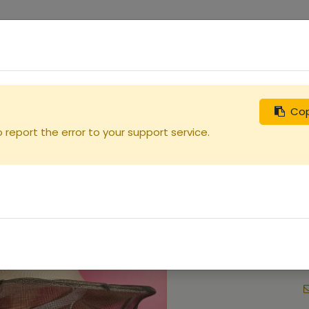
0
uches
Débutants
Recherchez
Nous contacter
Cop
report the error to your support service.