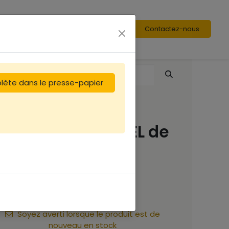
Contactez-nous
plète dans le presse-papier
100 Etiquettes MIEL de
fleurs 185 x 55
8,33
€
Soyez averti lorsque le produit est de
nouveau en stock