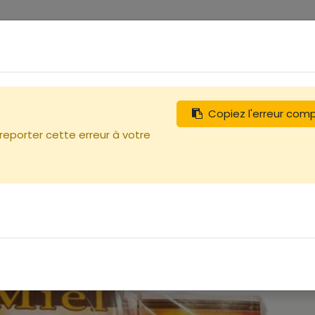
0
tégories
Débutants
Recherchez
Nous contacter
Copiez l'erreur com
5
 reporter cette erreur à votre