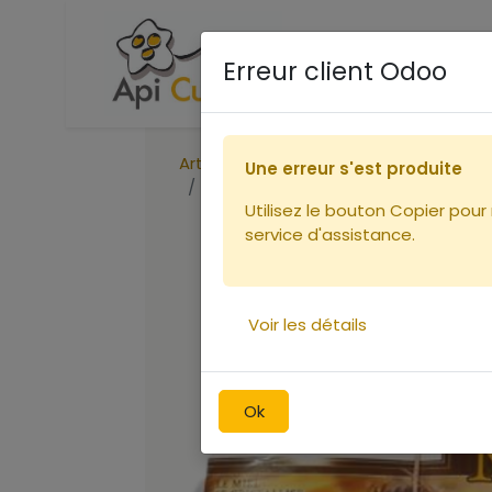
Accueil
Boutique
Ca
Erreur client Odoo
Articles
Une erreur s'est produite
100 Etiquettes MIEL de fleurs 185 x 5
Utilisez le bouton Copier pour
service d'assistance.
Voir les détails
Ok