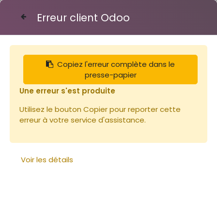
Erreur client Odoo
Contactez-nous
Copiez l'erreur complète dans le
Articles
Planches
presse-papier
Bois de Paulownia 17cm / Hausse (23x170x2000)
~2kg
Une erreur s'est produite
Utilisez le bouton Copier pour reporter cette
erreur à votre service d'assistance.
Voir les détails