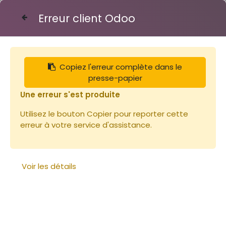
Erreur client Odoo
Contactez-nous
Copiez l'erreur complète dans le
Articles
Planches
presse-papier
Bois de Paulownia 25cm / Corps Langtroth
(23x250x2000) ~3kg
Une erreur s'est produite
Utilisez le bouton Copier pour reporter cette
erreur à votre service d'assistance.
Voir les détails