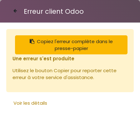
Erreur client Odoo
Contactez-nous
Copiez l'erreur complète dans le
Articles
Planches
presse-papier
Bois de Paulownia 34,5 cm. / Corps Dadant
"Surélevé" 23x345x2000mm ép 23mm. ~4,4kg
Une erreur s'est produite
Utilisez le bouton Copier pour reporter cette
erreur à votre service d'assistance.
Voir les détails