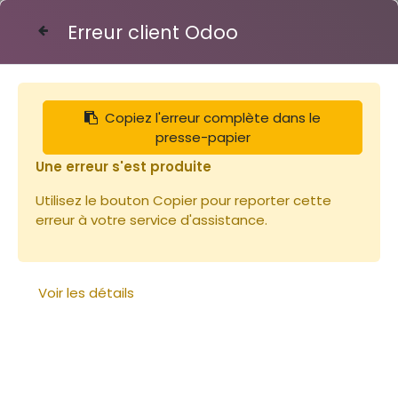
Erreur client Odoo
Contactez-nous
Copiez l'erreur complète dans le
Articles
Planches
presse-papier
Bois de Paulownia 43cm / plancher, toit, couvre
cadre 23x430x2200mm ~5,5kg
Une erreur s'est produite
Utilisez le bouton Copier pour reporter cette
erreur à votre service d'assistance.
Voir les détails