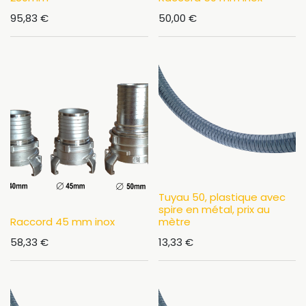
95,83
€
50,00
€
Tuyau 50, plastique avec
spire en métal, prix au
Raccord 45 mm inox
mètre
58,33
€
13,33
€