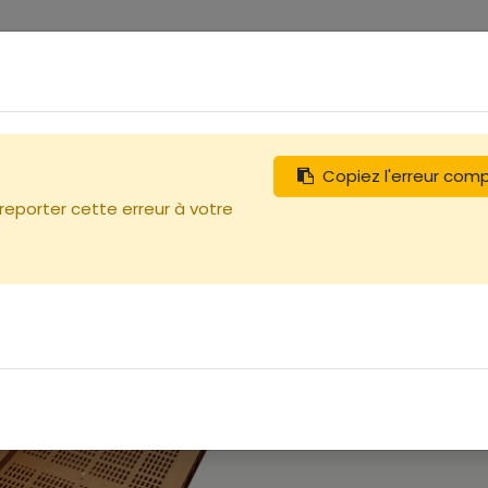
0
tégories
Débutants
Recherchez
Nous contacter
Copiez l'erreur com
 reporter cette erreur à votre