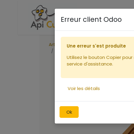
Accueil
Boutique
Ca
Erreur client Odoo
Articles
Une erreur s'est produite
Fond Dt 6 Nicot Ventilation TOTALE
Utilisez le bouton Copier pour
service d'assistance.
Voir les détails
Ok