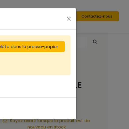
Contactez-nous
plète dans le presse-papier
Fond Dt 6 Nicot
Ventilation TOTALE
7,92
€
Soyez averti lorsque le produit est de
nouveau en stock