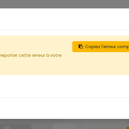
0
tégories
Débutants
Recherchez
Nous contacter
Copiez l'erreur com
 reporter cette erreur à votre