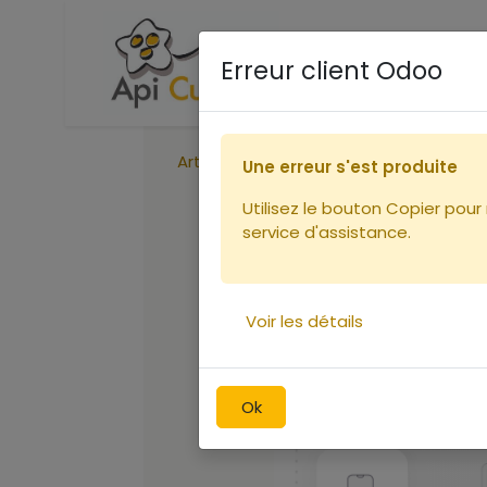
Accueil
Boutique
Ca
Erreur client Odoo
Articles
Centreur pour hausse x40
Une erreur s'est produite
Utilisez le bouton Copier pour
service d'assistance.
Voir les détails
Ok