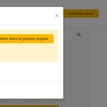
Contactez-nous
plète dans le presse-papier
Centreur pour
hausse x40
2,08
€