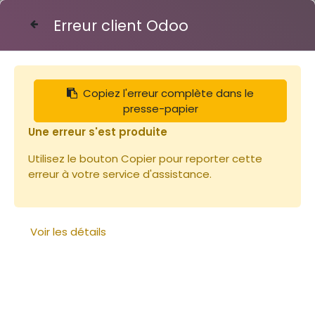
Erreur client Odoo
Contactez-nous
Copiez l'erreur complète dans le
Articles
Cadres
presse-papier
Cadre Hoffmann pour corps Dadant avec feuille
plastique
Une erreur s'est produite
Utilisez le bouton Copier pour reporter cette
erreur à votre service d'assistance.
Voir les détails