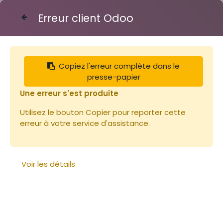
Erreur client Odoo
Contactez-nous
Copiez l'erreur complète dans le
Articles
Toits
presse-papier
Toit tôle Dt 5 icko : 250x510 H105 Ext.
Une erreur s'est produite
Utilisez le bouton Copier pour reporter cette
erreur à votre service d'assistance.
Voir les détails