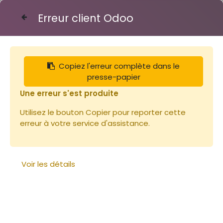
Erreur client Odoo
Contactez-nous
Copiez l'erreur complète dans le
Articles
Elevage de reines
presse-papier
Pot 170 Cupules pour greffage (1 pot verre)
Une erreur s'est produite
Utilisez le bouton Copier pour reporter cette
erreur à votre service d'assistance.
Voir les détails