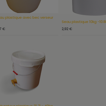
au plastique avec bec verseur
Seau plastique 10kg -10.8
7
€
2,92
€
turateur plastique 31.7l - 40kg