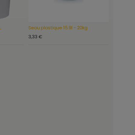
L
Seau plastique 15.9l - 20kg
3,33
€