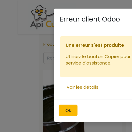
Accueil
Boutique
Ca
Erreur client Odoo
Produits
Miellerie
Seaux
Une erreur s'est produite
Utilisez le bouton Copier pour
service d'assistance.
Voir les détails
Ok