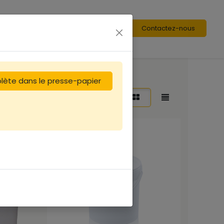
Contactez-nous
plète dans le presse-papier
Trier par :
En vedette