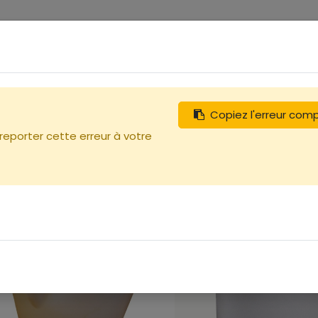
0
tégories
Débutants
Recherchez
Nous contacter
Copiez l'erreur com
 reporter cette erreur à votre