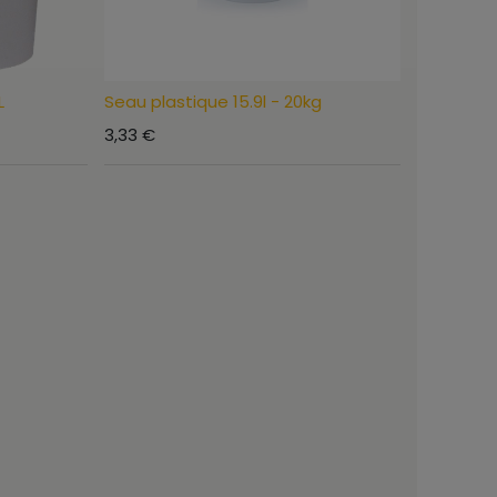
L
Seau plastique 15.9l - 20kg
3,33
€