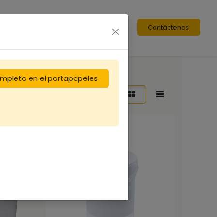
Contáctenos
completo en el portapapeles
enar por:
Destacado