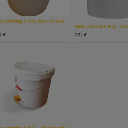
au plastique avec bec verseur
Seau plastique 10kg -10.8
7
€
2,92
€
au plastique 31.7l - 40kg (copie)