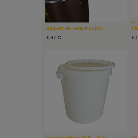
Se
Support de seau inox pro
13L
16,67
€
9,1
Seau plastique 31.7l - 40kg
Se