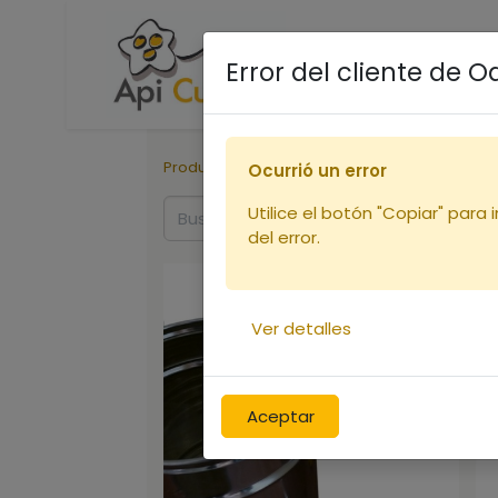
Accueil
Boutique
R
Error del cliente de 
Productos
Miellerie
Seaux
Ocurrió un error
Utilice el botón "Copiar" para 
del error.
Ver detalles
Aceptar