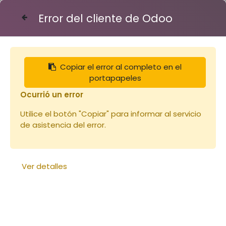
Error del cliente de Odoo
Contáctenos
Copiar el error al completo en el
portapapeles
Recherchez parmi nos
de
plus
Ocurrió un error
600 références
Utilice el botón "Copiar" para informar al servicio
de asistencia del error.
Ver detalles